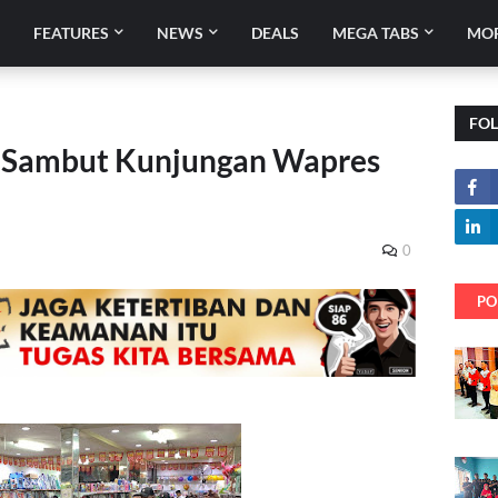
E
FEATURES
NEWS
DEALS
MEGA TABS
MO
FO
 Sambut Kunjungan Wapres
0
PO