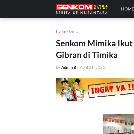
HOM
Home
berita
Senkom Mimika Ikut
Gibran di Timika
by
Admin B
-
April 21, 2026