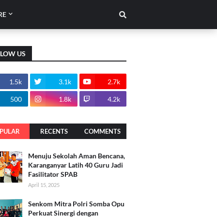
RE
LLOW US
1.5k
3.1k
2.7k
500
1.8k
4.2k
PULAR
RECENTS
COMMENTS
Menuju Sekolah Aman Bencana,
Karanganyar Latih 40 Guru Jadi
Fasilitator SPAB
April 15, 2025
Senkom Mitra Polri Somba Opu
Perkuat Sinergi dengan