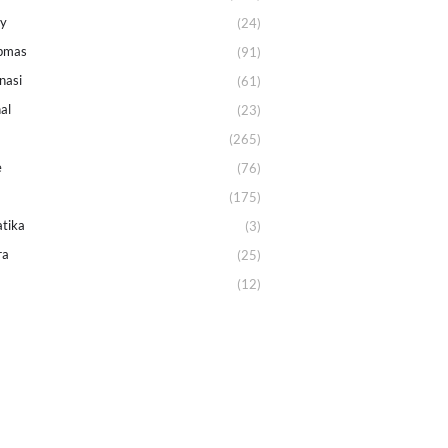
ey
(24)
bmas
(91)
nasi
(61)
al
(23)
(265)
e
(76)
(175)
tika
(3)
ra
(25)
(12)