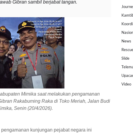
jawab Gibran sambil berjabat tangan.
Journ
Kamti
Koordi
Nasion
News
Rescu
Slide
Telema
Upaca
Video
 Kabupaten Mimika saat melakukan pengamanan
Gibran Rakabuming Raka di Toko Meriah, Jalan Budi
imika, Senin (20/4/2026).
m pengamanan kunjungan pejabat negara ini