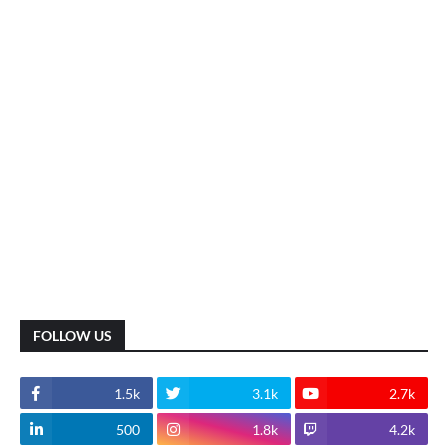
FOLLOW US
1.5k
3.1k
2.7k
500
1.8k
4.2k