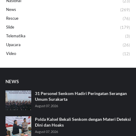
Nasional
(23)
News
(269)
Rescue
(76)
Slide
(179)
Telematika
(3)
Upacara
(26)
Video
(12)
NEWS
31 Personel Senkom Hadiri Peringatan Serangan
Umum Surakarta
August 07, 2026
Polda Kalsel Bekali Senkom dengan Materi Deteksi
Dini dan Hoaks
August 07, 2026