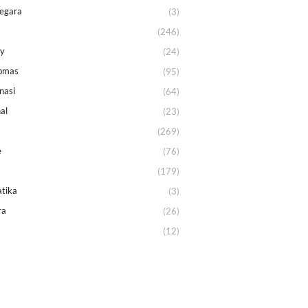
egara
(3)
(246)
ey
(24)
bmas
(95)
nasi
(64)
al
(23)
(269)
e
(76)
(179)
tika
(3)
ra
(26)
(12)