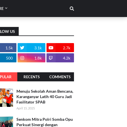
RE
LLOW US
1.5k
3.1k
2.7k
500
1.8k
4.2k
PULAR
RECENTS
COMMENTS
Menuju Sekolah Aman Bencana,
Karanganyar Latih 40 Guru Jadi
Fasilitator SPAB
April 15, 2025
Senkom Mitra Polri Somba Opu
Perkuat Sinergi dengan