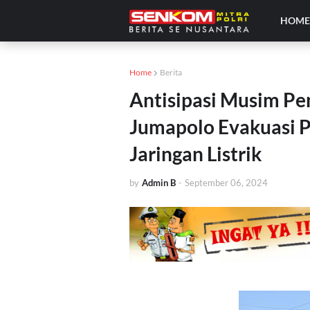
HOM
Home
Berita
Antisipasi Musim P
Jumapolo Evakuasi 
Jaringan Listrik
by
Admin B
-
September 06, 2024