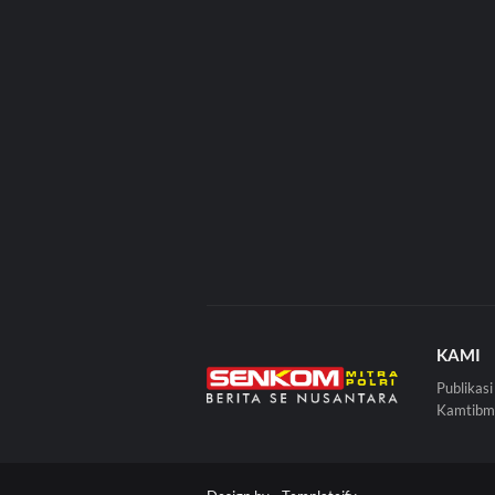
KAMI
Publikas
Kamtibma