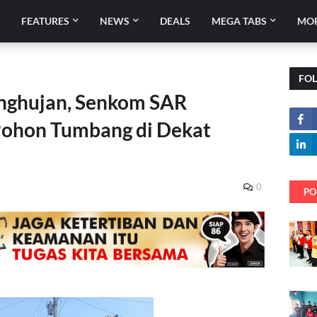
E
FEATURES
NEWS
DEALS
MEGA TABS
MO
FO
enghujan, Senkom SAR
Pohon Tumbang di Dekat
0
PO