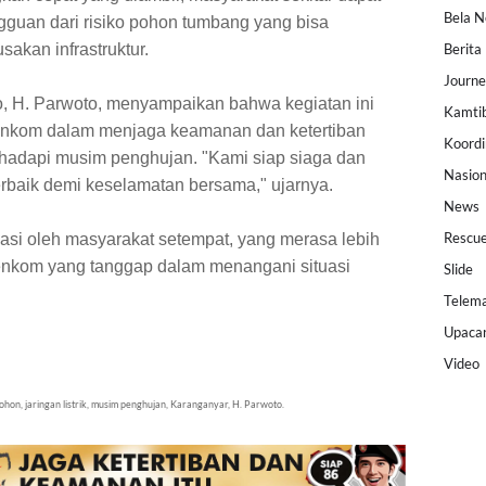
Bela N
gguan dari risiko pohon tumbang yang bisa
akan infrastruktur.
Berita
Journ
 H. Parwoto, menyampaikan bahwa kegiatan ini
Kamti
enkom dalam menjaga keamanan dan ketertiban
Koordi
adapi musim penghujan. "Kami siap siaga dan
Nasion
rbaik demi keselamatan bersama," ujarnya.
News
Rescu
asi oleh masyarakat setempat, yang merasa lebih
enkom yang tanggap dalam menangani situasi
Slide
Telema
Upaca
Video
hon, jaringan listrik, musim penghujan, Karanganyar, H. Parwoto.