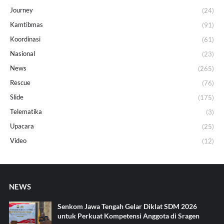
Journey
(24)
Kamtibmas
(91)
Koordinasi
(61)
Nasional
(23)
News
(265)
Rescue
(76)
Slide
(175)
Telematika
(3)
Upacara
(25)
Video
(12)
NEWS
Senkom Jawa Tengah Gelar Diklat SDM 2026
untuk Perkuat Kompetensi Anggota di Sragen