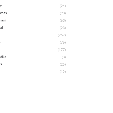
ey
(24)
bmas
(93)
nasi
(63)
al
(23)
(267)
e
(76)
(177)
tika
(3)
ra
(25)
(12)