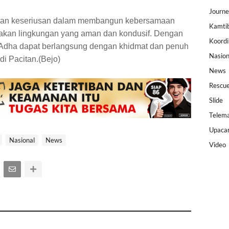
Journ
rkan keseriusan dalam membangun kebersamaan
Kamti
takan lingkungan yang aman dan kondusif. Dengan
Koordi
l Adha dapat berlangsung dengan khidmat dan penuh
Nasion
di Pacitan.(Bejo)
News
Rescu
Slide
Telema
Upaca
Nasional
News
Video