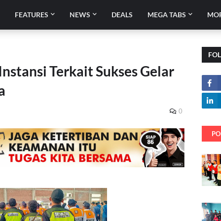
E
FEATURES
NEWS
DEALS
MEGA TABS
MO
FO
nstansi Terkait Sukses Gelar
a
0
PO