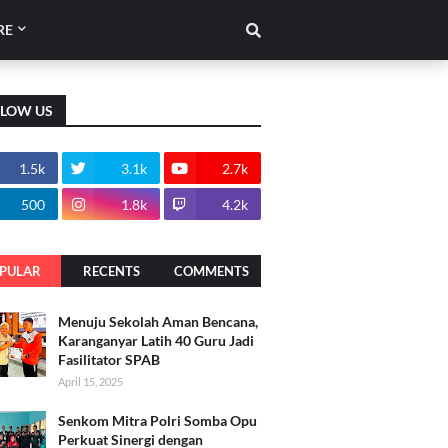
RE
LLOW US
1.5k
3.1k
2.7k
500
1.8k
4.2k
PULAR
RECENTS
COMMENTS
Menuju Sekolah Aman Bencana,
Karanganyar Latih 40 Guru Jadi
Fasilitator SPAB
April 15, 2025
Senkom Mitra Polri Somba Opu
Perkuat Sinergi dengan