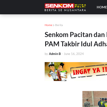
HOM
Home
Berita
Senkom Pacitan dan I
PAM Takbir Idul Adh
by
Admin B
-
June 16, 2024