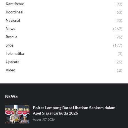
Kamtibmas
(93)
Koordinasi
(63)
Nasional
(23)
News
(267)
Rescue
(76)
Slide
(177)
Telematika
(3)
Upacara
(25)
Video
(12)
NEWS
Polres Lampung Barat Libatkan Senkom dalam
Apel Siaga Karhutla 2026
August 07, 2026