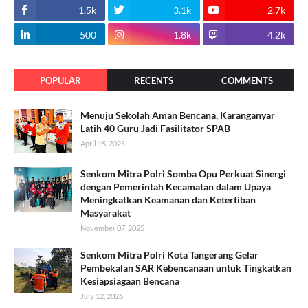
1.5k
3.1k
2.7k
500
1.8k
4.2k
POPULAR
RECENTS
COMMENTS
Menuju Sekolah Aman Bencana, Karanganyar
Latih 40 Guru Jadi Fasilitator SPAB
April 15, 2025
Senkom Mitra Polri Somba Opu Perkuat Sinergi
dengan Pemerintah Kecamatan dalam Upaya
Meningkatkan Keamanan dan Ketertiban
Masyarakat
November 07, 2025
Senkom Mitra Polri Kota Tangerang Gelar
Pembekalan SAR Kebencanaan untuk Tingkatkan
Kesiapsiagaan Bencana
July 12, 2026